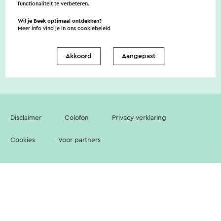
functionaliteit te verbeteren.
Wil je Beek optimaal ontdekken?
Meer info vind je in ons
cookiebeleid
Contact
Vestigingenoverzicht
Over ons
Akkoord
Aangepast
Disclaimer
Colofon
Privacy verklaring
Cookies
Voor partners