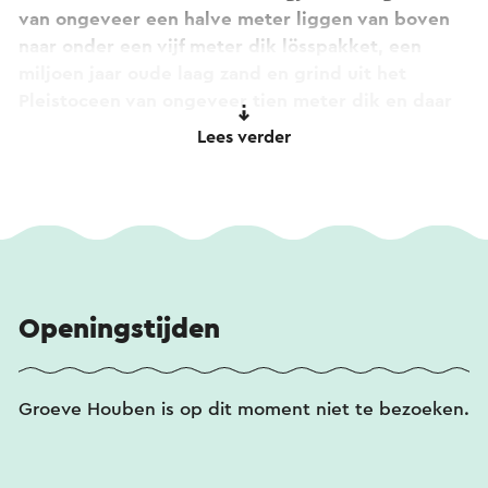
van ongeveer een halve meter liggen van boven
naar onder een vijf meter dik lösspakket, een
miljoen jaar oude laag zand en grind uit het
Pleistoceen van ongeveer tien meter dik en daar
weer onder een negen meter dikke laag zand uit
Lees verder
het Mioceen, dat is vijf tot vijfentwintig miljoen
jaar oud en wordt ook wel zilverzand wordt
genoemd.
In de laag uit het boven zit veel materiaal dat
destijds door de Maas vanuit Noord-Frankrijk,
België en Duitsland is aangevoerd. Het oudste
Openingstijden
gesteente daarbij is kwartsiet, afkomstig uit het
Cambrium, zo’n 500 miljoen jaar geleden. Enkele
van de grote Maaskeien bij de verderop gelegen
Groeve Houben is op dit moment niet te bezoeken.
Annakapel komen uit deze groeve.
De grindgroeve is tegenwoordig niet meer actief.