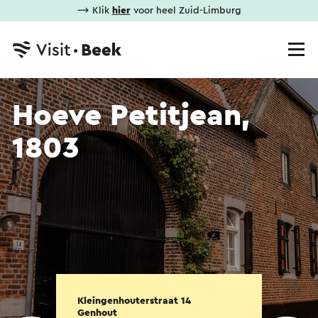
⟶ Klik
hier
voor heel Zuid-Limburg
Hoeve Petitjean,
1803
Kleingenhouterstraat 14
Genhout