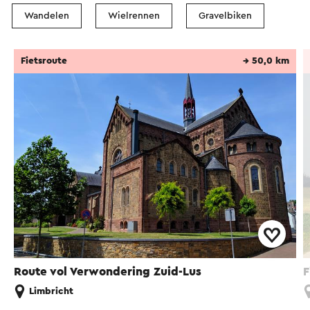
Wandelen
Wielrennen
Gravelbiken
Fietsroute
→ 50,0 km
Route vol Verwondering Zuid-Lus
F
Limbricht