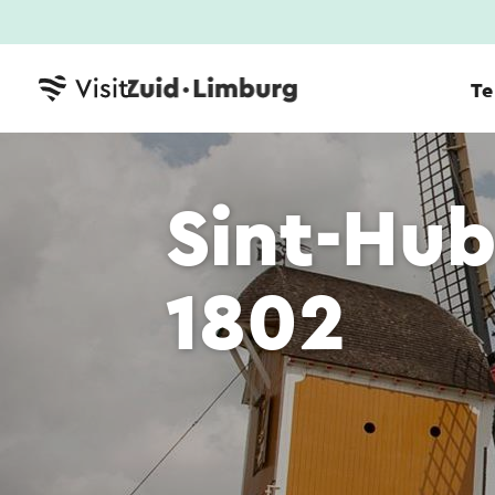
Te
Sint-Hu
1802