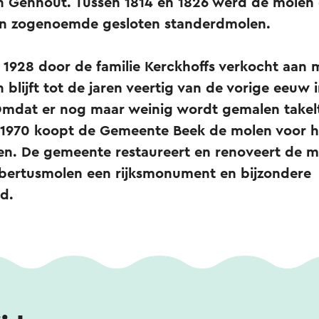
ein Genhout. Tussen 1814 en 1826 werd de mole
een zogenoemde gesloten standerdmolen.
 1928 door de familie Kerckhoffs verkocht aan 
blijft tot de jaren veertig van de vorige eeuw 
 Omdat er nog maar weinig wordt gemalen takel
n 1970 koopt de Gemeente Beek de molen voor 
en. De gemeente restaureert en renoveert de m
ubertusmolen een rijksmonument en bijzondere
d.