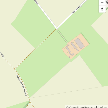
©
contributors
OpenStreetMap