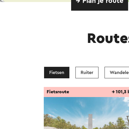
→ Plan je route
Route
Fietsen
Ruiter
Wandele
Fietsroute
→ 101,3