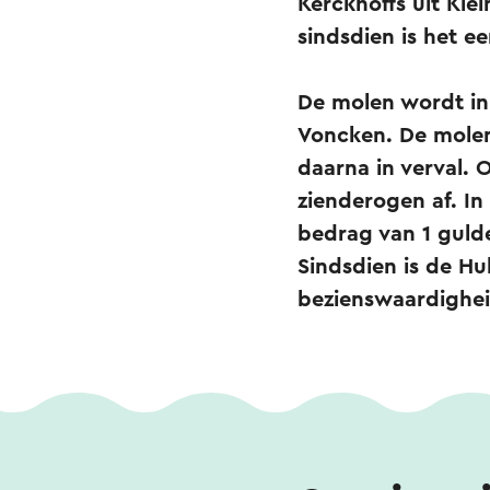
Kerckhoffs uit Kl
sindsdien is het 
De molen wordt in
Voncken. De molen 
daarna in verval.
zienderogen af. I
bedrag van 1 guld
Sindsdien is de H
bezienswaardighei