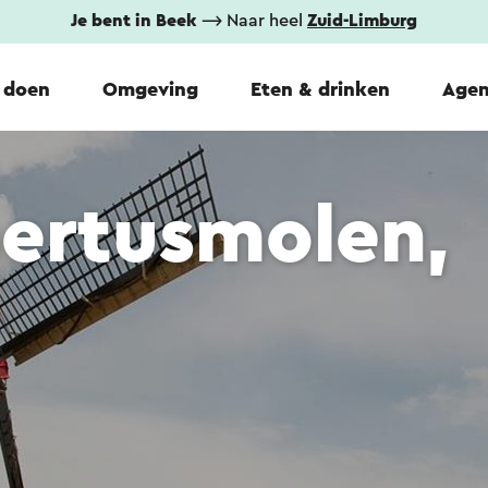
Je bent in Beek
⟶ Naar heel
Zuid-Limburg
 doen
Omgeving
Eten & drinken
Age
bertusmolen,