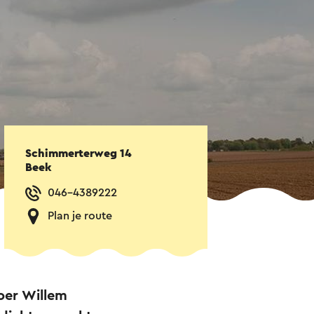
Schimmerterweg 14
Beek
046-4389222
Plan je route
oer Willem