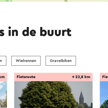
s in de buurt
n
Wielrennen
Gravelbiken
 km
Fietsroute
→ 22,8 km
Fie