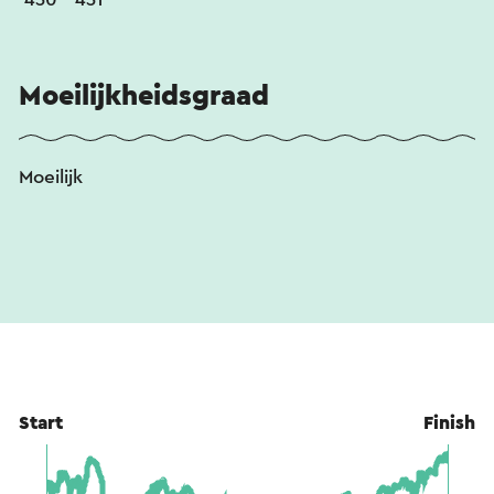
Knooppuntenlijst van de korte zuid-lus: 70 > 71 >
82 > 81 > 430 > 431 > 100 > 80 > 72 > 71 > 70.
Moeilijkheidsgraad
Moeilijk
Start
Finish