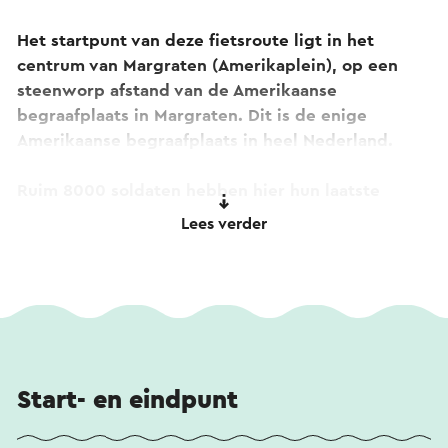
Het startpunt van deze fietsroute ligt in het
centrum van Margraten (Amerikaplein), op een
steenworp afstand van de Amerikaanse
begraafplaats in Margraten. Dit is de enige
Amerikaanse begraafplaats in heel Nederland.
Ruim 8000 soldaten hebben hier hun laatste
rustplaats gekregen nadat ze sneuvelden in de
Lees verder
oorlog. De oneindig lijkende rijen met witte
kruisjes zijn enorm indrukwekkend om eens te
zien. Neem de tijd om hier op je gemak rond te
kijken en alle indrukken in je op te nemen.
Vervolgens fiets je naar het zuiden langs Banholt,
Mheer en Noorbeek. De route brengt je door het
Start- en eindpunt
prachtige Belgische Voeren, waarna je uitkomt in
het meest zuidelijke dorpje van Nederland: Mesch.