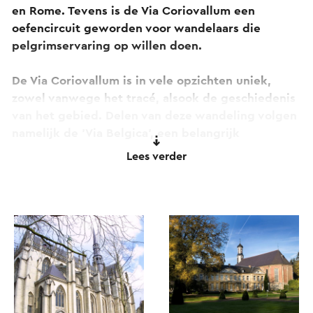
en Rome. Tevens is de Via Coriovallum een
oefencircuit geworden voor wandelaars die
pelgrimservaring op willen doen.
De Via Coriovallum is in vele opzichten uniek,
zowel vanwege het tracé, alsook de geschiedenis
van het gebied. Delen van deze wandeling volgen
namelijk de 'Via Belgica', een belangrijk
onderdeel van een groot en complex netwerk van
Lees verder
Romeinse wegen.
Langs de wegen ontstonden kleine dorpjes die
uitgroeiden tot grotere nederzettingen zoals
Coriovallum, het huidige Heerlen. De route gaat
door het mooie Zuid-Limburg met zijn heuvels en
dalen, een zeer gevarieerd landschap. Je loopt
over diverse soorten wegen, over paden, door
zand, löss en soms ook modder.